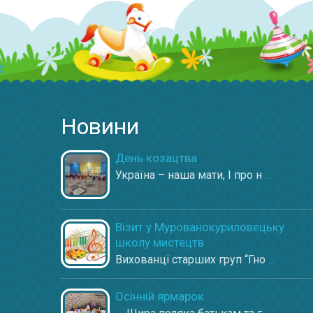
Новини
День козацтва
Україна – наша мати, І про н
...
Візит у Мурованокуриловецьку
школу мистецтв
Вихованці старших груп “Гно
...
Осінній ярмарок