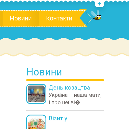
Новини
Контакти
Новини
День козацтва
Україна – наша мати,
І про неї ві�
...
Візит у