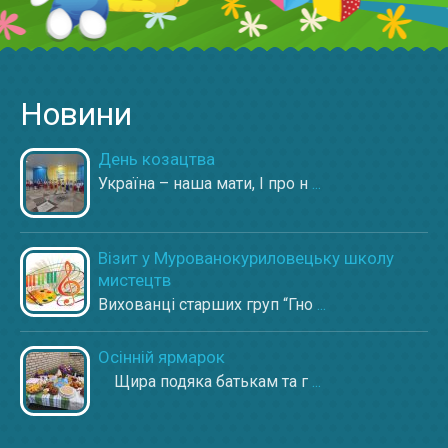
Новини
День козацтва
Україна – наша мати, І про н
...
Візит у Мурованокуриловецьку школу
мистецтв
Вихованці старших груп “Гно
...
Осінній ярмарок
Щира подяка батькам та г
...