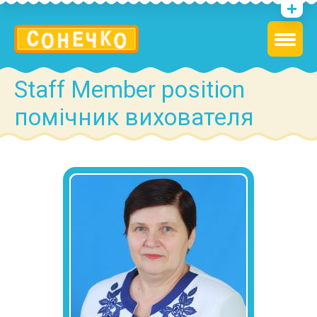
Staff Member position
помічник вихователя